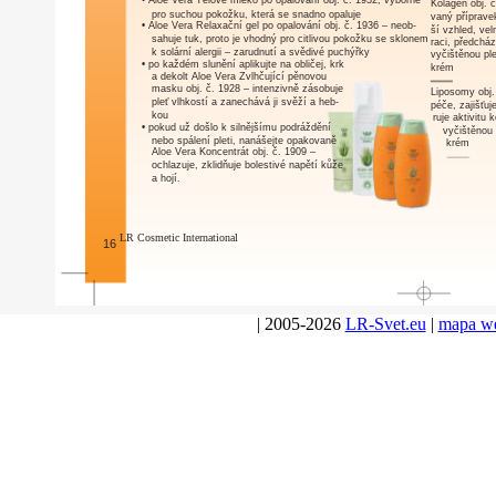
•
Aloe Vera Tělové mléko po opalování obj. č. 1932
, výborné
Kolagen obj. 
pro suchou pokožku, která se snadno opaluje
vaný přípravek
•
Aloe Vera Relaxační gel po opalování obj. č. 1936
– neob-
ší vzhled, ve
sahuje tuk, proto je vhodný pro citlivou pokožku se sklonem
raci, předcház
k solární alergii – zarudnutí a svědivé puchýřky
vyčištěnou ple
• po každém slunění aplikujte na obličej, krk
krém
a dekolt
Aloe Vera Zvlhčující pěnovou
masku obj. č. 1928
– intenzivně zásobuje
Liposomy obj.
pleť vlhkostí a zanechává ji svěží a heb-
péče, zajišťu
kou
ruje aktivitu 
• pokud už došlo k silnějšímu podráždění
vyčištěnou 
nebo spálení pleti, nanášejte opakovaně
krém
Aloe Vera Koncentrát obj. č. 1909
–
ochlazuje, zklidňuje bolestivé napětí kůže
a hojí.
LR Cosmetic International
16
| 2005-2026
LR-Svet.eu
|
mapa w