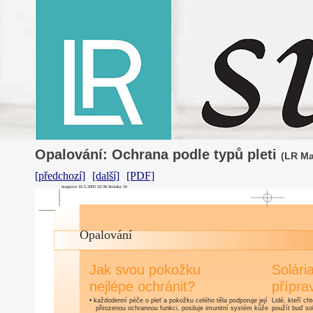
Opalování: Ochrana podle typů pleti
(LR Ma
[předchozí]
[další]
[PDF]
magazin 16.5.2005 10:38 Stránka 16
Opalování
Jak svou pokožku
Solári
nejlépe ochránit?
přípra
• každodenní péče o pleť a pokožku celého těla podporuje její
Lidé, kteří c
přirozenou ochrannou funkci, posiluje imunitní systém kůže
použít buď so