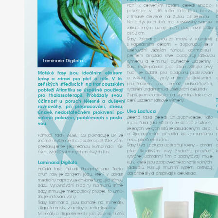
P
at
ří
k
č
e
r
v
eným
ř
asám
č
eledi
Rhodo-
p
h
y
ceae.
V
l
é
tě
mění
t
a
to
ř
asu
ba
r
vu
z
tmavě
č
e
r
v
ené
na
žlu
t
ou
až
z
elenou.
Na
d
o
t
yk
je
hrubá,
má
r
ozvět
v
e
ný
t
v
ar
se
za
k
ulacenými
ok
r
aji,
mů
že
dosah
o
v
at
délky
až
50
cm.
Řasy
P
almaria
jsou
zajíma
vé
v
souvislo
s
ti
s
k
apilá
r
ními
cé
v
ami
–
doporučují
se
k
oš
e
t
ř
o
v
ání
„těžkých
nohou“,
o
p
timalizují
peri
f
e
r
ní
ci
r
k
ulaci
k
r
v
e,
podporují
lát
k
o
v
ou
Laminaria
Digi
t
a
ta
výměnu
a
eliminují
buněčné
usa
z
eni
n
y.
Řasa
mů
že
působit
ja
ko
lát
ka
r
ozšiřující
cév
y,
hodí
se
dob
ře
p
ro
podporu
p
r
ok
r
v
o
v
ání
Moř
s
ké
řasy
jsou
ideálním
elixí
r
em
a
zvýšení
t
o
ku
lymfy
a
tím
je
e
f
ektivním
krásy
a
zdraví
p
ro
pleť
a
tělo.
V
lá-
p
r
o
s
t
ř
ed
k
em
p
ro
d
r
enáž,
od
v
odň
o
v
ání,
zeň
s
kých
s
t
ř
ediscích
na
francouz
s
kém
v
y
či
š
tění
o
r
ganismu
a
oš
e
t
ř
o
v
ání
celulitid
y.
pob
ř
eží
A
tlantiku
se
ú
s
pěšně
použí
v
a
jí
Zlepšuje
mik
r
oci
r
k
ulaci
a
u
r
y
chluje
t
ak
od
v
á-
p
ro
thalasso
t
e
rapii.
P
r
okázaly
s
v
ou
dění
usa
z
enin
lát
k
o
vé
výmě
n
y.
účinno
st
u
poruch
tělesné
a
duš
e
vní
r
o
vn
o
v
á
h
y,
p
ři
p
ř
eprac
o
v
ání,
s
t
r
esu,
Ul
va
Lactuca
únavě,
nedo
s
ta
t
ečném
p
r
ok
r
v
ení,
po-
Zelená
ř
asa
č
eledi
Chlo
r
op
h
y
c
eae.
T
a
to
v
olené
po
k
ožce,
p
r
oblémech
s
po
s
ta-
malá
ř
a
sa
(do
60
cm)
se
s
kládá
z
úzkých,
v
ou.
z
elených,
v
elkých
li
s
tů
se
za
k
ulacenými
ok
r
aji
a
žije
n
e
jča
s
těji
při
r
o
s
tlá
ke
k
amenitému
P
omocí
ř
ady
A
L
GETICS
pok
r
ačuje
LR
ve
nebo
písečnému
dnu.
známé
m
yšlence
thalass
o
t
e
r
apie!
Zde
v
ám
Řasy
Ul
va
Lactuca
od
s
t
r
aňují
t
o
xi
ny
–
ch
r
ání
p
ř
e
s
t
a
vujeme
jedinečnou
k
ombinaci
růz-
p
ř
ed
š
k
odlivými
vlivy
ži
v
o
tního
p
r
o
s
t
ř
edí,
ných,
zvlá
š
tě
vyb
r
aných
moř
s
kých
ř
as:
vyt
v
á
ř
e
jí
och
r
anný
f
ilm
a
zac
h
ytá
v
ají
mole-
k
ul
y,
k
t
e
ré
jsou
z
odp
o
vědné
za
vznik
v
olných
Laminaria
Digitata
r
adikálů.
P
o
silují
imunitní
s
y
s
tém,
aktivizují
Hnědá
ř
asa
č
eledi
Pheop
h
y
ceae.
T
en
to
ob
r
anné
síly
a
při
s
pí
v
ají
k
d
e
t
o
xi
k
aci.
druh
ř
asy
je
zd
r
ojem
jódu,
k
t
e
rý
v
obla
s
ti
medicí
ny
nap
r
avuje
c
h
ybně
fungující
š
títnou
žlázu.
V
y
r
o
vná
v
ání
hladi
ny
ho
r
monů
š
títné
žlázy
s
timuluje
m
e
t
abolický
p
r
oces,
to
umo-
žňuje
sniž
o
v
ání
v
á
h
y.
Řasy
laminaria
jsou
bohaté
na
mine
r
ál
y,
oligoelemen
t
y,
vi
t
amí
ny
a
aminok
y
seli
n
y.
Mine
r
ály
a
oligoelemen
t
y:
jód,
v
ápník,
hořčík,