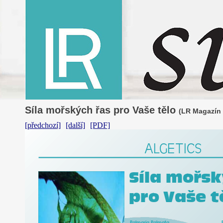
Síla mořských řas pro Vaše tělo
(LR Magazín 2
[předchozí]
[další]
[PDF]
A
L
GETICS
Síla
mořsk
p
ro
V
aše
t
P
almaria
P
almata