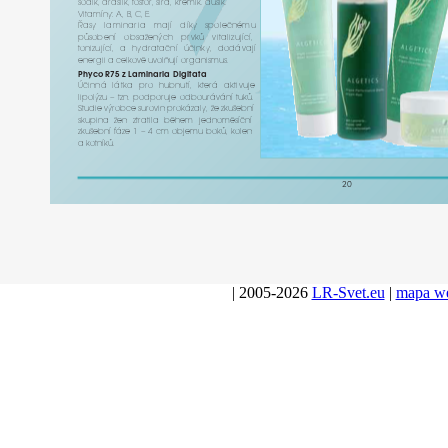
sodík,
d
r
aslík,
f
os
f
or,
sí
r
a,
k
ř
emík.
dusík.
V
i
t
amí
n
y:
A,
B,
C,
E.
Řasy
laminaria
mají
díky
s
polečnému
působení
obsa
ž
ených
p
r
vků
vi
t
alizující,
t
onizující,
a
h
yd
r
a
t
ační
účink
y,
dodá
v
ají
ene
r
gii
a
cel
k
o
vě
u
v
olňují
o
r
ganismus.
P
h
y
co
R75
z
Laminaria
Digitata
Účinná
lát
ka
p
ro
hubnutí,
k
t
e
rá
aktivuje
lipolýzu
–
tzn.
podporuje
odbou
r
á
v
ání
tuků.
S
tudie
vý
r
obce
su
r
o
vin
p
r
okázal
y,
že
z
k
ušební
s
k
upina
ž
en
zt
r
atila
během
jednoměsíční
z
k
ušební
f
á
ze
1
–
4
cm
o
b
jemu
boků,
k
olen
a
k
o
tníků.
20
| 2005-2026
LR-Svet.eu
|
mapa w