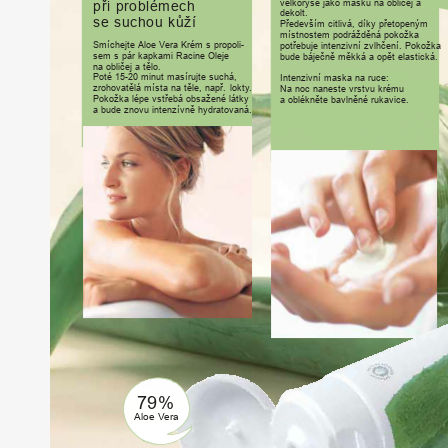
velkoryse
jako
masku
na
obličej
a
při
p
r
oblémech
dekolt.
se
suchou
kůží
P
ř
edevším
citlivá,
díky
p
ř
etopeným
místnostem
podrážděná
pokožka
Smíchejte
Aloe
V
era
K
r
ém
s
p
r
opoli-
pot
ř
ebuje
intenzivní
zvlhčení.
Pokožka
sem
s
pár
kapkami
Racine
Oleje
bude
báječně
měkká
a
opět
elastická.
na
obličej
a
tělo.
Poté
15-20
minut
masírujte
suchá,
Intenzivní
maska
na
ruce:
z
r
ohovatělá
místa
na
těle,
nap
ř.
lokt
y.
Na
noc
naneste
vrstvu
k
r
ému
Pokožka
lépe
vst
ř
ebá
obsažené
látky
a
oblékněte
bavlněné
rukavice.
a
bude
znovu
intenzívně
hydratovaná.
7
9%
Aloe
V
era