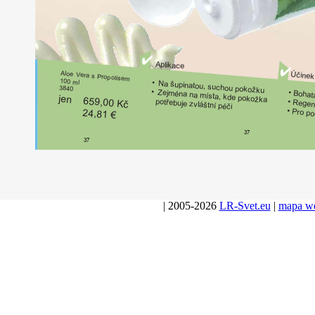
Aplikace
Účinek
Aloe
V
era
s
P
r
opolisem
100
•
ml
Na
šupinatou,
suchou
pokožku
3840
•
•
Zejména
Bohat
na
místa,
kde
pokožka
jen
659,00
•
pot
Regen
ř
ebuje
Kč
zvláštní
péči
•
P
ro
24,81
po
€
37
37
| 2005-2026
LR-Svet.eu
|
mapa w