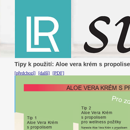
Tipy k použití: Aloe vera krém s propoli
[předchozí]
[další]
[PDF]
ALOE
VERA
KRÉM
S
P
P
ro
z
Tip
2
Aloe
V
era
K
r
ém
s
p
r
opolisem
Tip
1
p
ro
wellness
požitky
Aloe
V
era
K
r
ém
s
p
r
opolisem
Naneste
Aloe
V
era
K
r
ém
s
p
r
opolisem