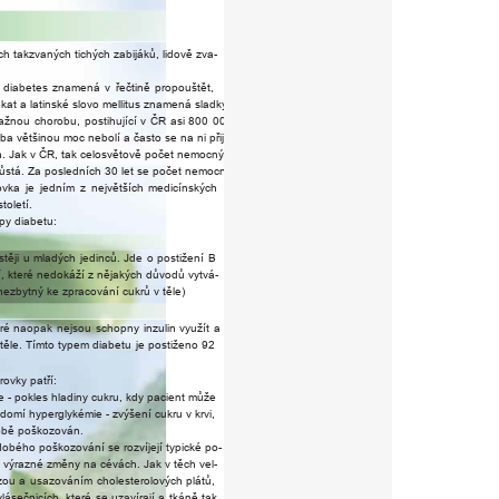
ch
takzvaných
tichých
zabijáků,
lidově
zva-
diabetes
znamená
v
ř
ečtině
p
r
opouštět,
ékat
a
latinské
slovo
mellitus
znamená
sladk
ý.
ažnou
cho
r
obu,
postihující
v
ČR
asi
800
000
oba
většinou
moc
nebolí
a
často
se
na
ni
přijde
až
.
Jak
v
ČR,
tak
celosvětově
počet
nemocných
ůstá.
Za
posledních
30
let
se
počet
nemocných
ovka
je
jedním
z
největších
medicínských
století.
ypy
diabetu:
stěji
u
mladých
jedinců.
Jde
o
postižení
B
í,
kte
ré
nedokáží
z
nějakých
důvodů
vytvá-
nezbytný
ke
zpracování
cukrů
v
těle)
ré
naopak
nejsou
schopny
inzulin
využít
a
těle.
Tímto
typem
diabetu
je
postiženo
92
k
r
ovky
patří:
e
-
pokles
hladiny
cukru,
kdy
pacient
může
ědomí
hyperglykémie
-
zvýšení
cukru
v
krvi,
obě
poškozován.
dobého
poškozování
se
r
ozvíjejí
typické
po-
o
výrazné
změny
na
cévách.
Jak
v
těch
vel-
zou
a
usazováním
choleste
r
olových
plátů,
vlásečnicích,
kte
ré
se
uzavírají
a
tkáně
tak