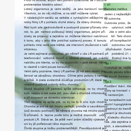
P
r
oto
mi
dovolte,
abych
vám
pomohl
zorientovat
se
v
obtížné
p
r
oblematice
lidského
zdraví.
I.
díl
Lidský
organismus
je
velmi
složit
ý.
Je
jako
bankovní
konto.
Diabetes
mellitus
Všechno,
co
do
něj
vložíme,
si
na
stáří
můžeme
vybrat.
Jeden
z
nejčastější
V
následujícím
seriálu
se
setkáte
s
vynikajícími
stěžejními
vý-
ný
cuk
r
ovka.
r
obky
firmy
LR
z
pohledu
druhé
stran
y.
Ze
strany
cho
r
ob
y.
Cuk
r
ovka
p
r
oto,
že
Rád
bych
zde
zjednodušeně
a
postupně
popsal
příznaky
cho-
uplynout,
odt
r
ob,
to,
jak
nemoci
poškozují
lidský
organismus,
jakými
pří-
Jde
o
velmi
záv
znaky
se
p
r
ojevují
a
zejména
co
můžeme
klientovi
nabídnout
lidí.
T
ato
cho
r
k
tomu,
aby
v
jeho
těle
p
r
obíhal
ozdravný
p
r
oces.
K
tomuto
při
komplikacích
pohledu
mne
vede
sice
krátká,
ale
intenzivní
zkušenost
s
naší
cuk
r
ovkou
nar
infolinkou.
zčty
ř
násobil.
Cuk
r
Je
velmi
zajímavé
poslouchat,
jak
někteří
z
vás
LR
partnerů
při
p
r
oblémů
21.
telefonování
odbo
r
ně
hovoří
o
někte
ré
cho
r
obě,
jak
uvádějí
Existují
dva
t
nabídku
p
ro
klienta,
co
by
mu
doporučili
i
v
jaké
dávce.
Někdy
T
yp
1
to
vlastně
s
námi
pouze
konzultují.
V
yskytuje
se
nejča
V
elmi
záhy
poznáme,
který
LR
partner
již
má
sám
vlastní
zku-
buněk
slinivky
břišn
šenost
se
závažnou
cho
r
obou.
Cítíme
jeho
pokoru
k
nemoci
ř
et
inzulin
(hormon
a
léčbě.
A
zcela
evidentně
důvěřuje
p
r
oduktům
LR,
kte
ré
mu
T
yp
2
výrazně
pozitivně
ovlivnily
léčbu
cho
r
ob
y.
Postižení
tkání,
kte
Druhá
skupina
LR
partnerů
spíše
odhaduje,
co
by
vhodné
cukry
se
h
r
omadí
v
bylo,
nejsou
si
tak
zcela
jisti,
jsou
však
o
cho
r
obě
informováni
%
nemocných.
a
při
dotazech
se
dovedou
orientovat
.
Ke
komplikacím
cu
T
ř
etí
skupina
se
spíše
ptá,
co
by
na
to
či
ono
bylo
vhodné.
akutní
hypoglykémi
Cho
r
oba
je
p
ro
ně
tak
t
r
ochu
vedlejší,
p
r
otože
si
neuvědomují
upadnout
do
bezv
(což
dovedu
pochopit),
že
některá
cho
r
oba
má
mnoho
podob
pacient
je
dlouhod
či
příznaků.
A
teprve
podle
toho
je
možné
doporučit
u
r
čitý
V
důsledku
dlouho
p
r
odukt
LR.
Stává
se,
že
ještě
není
znám
důležitý
výsledek
a
tíže.
Jde
zejména
oni
by
již
pot
ř
ebovali
něco
doporučit.
kých,
s
ate
r
oskle
r
ó
Čtvrtá
skupina
je
t
r
ošku
p
r
oblematičtější.
Pravděpodobně
ješ-
tak
v
d
r
oboučkých