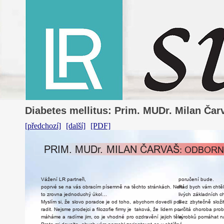
Diabetes mellitus: Prim. MUDr. Milan Ča
[předchozí]
[další]
[PDF]
PRIM.
MUD
r.
MILAN
ČAR
V
A
Š
:
ODBORN
V
ážení
LR
partneři,
poručení
bude.
poprvé
se
na
vás
obracím
písemně
na
těchto
stránkách.
Není
Rád
bych
vám
chtě
to
z
r
ovna
jednoduchý
úkol…
livých
základních
c
Myslím
si,
že
slovo
poradce
je
od
toho,
abychom
dovedli
po-
Bez
zbytečně
slož
radit.
Nejsme
p
r
odejci
a
filozofie
firmy
je
taková,
že
lidem
po-
u
r
čitá
cho
r
oba
p
r
ob
máháme
a
radíme
jim,
co
je
vhodné
p
ro
ozdravění
jejich
těla.
vý
r
obků
pomáhat
n