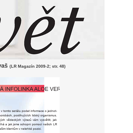
rvaš
(LR Magazín 2009-2; str. 48)
Á
INFOLINKA
ALOE
VERA
l
v
tomto
seriálu
podat
informace
o
jednot-
ho
r
obách,
postihujících
lidský
organismus.
itých
vědeckých
výrazů
vám
vysvětlit,
jak
íhá
a
jak
jsme
schopni
pomocí
našich
LR
ašim
klientům
v
nelehké
pozici.