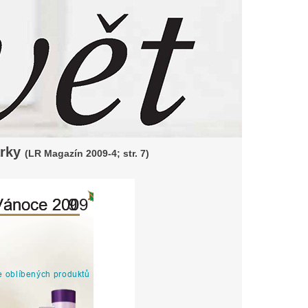
árky
(LR Magazín 2009-4; str. 7)
Vánoce
Vánoce
2009
200
9
e
oblíben
ý
ch
p
r
oduktů