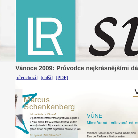
Vánoce 2009: Průvodce nejkrásnějšími d
[předchozí]
[další]
[PDF]
Ma
r
cus
S
c
h
e
n
ke
nb
e
rg
VŮNĚ
J
ak
se
těšíte
na
V
ánoce?
V
posledních
letech
V
ánoce
p
r
oží
v
ám
s
p
ř
áteli
v
N
ew
Y
o
r
ku.
Bohu
ž
el
ne
b
ý
v
ám
p
ř
es
s
v
átky
M
imořádná
limit
o
v
aná
edic
se
svými
r
odiči.
Ž
ijí
v
<
ajsku
a
já
mám
tolik
p
r
áce,
že
se
mi
ještě
nepodařilo
na
v
štívit
je
tam.
Michael
Schumacher
W
orld
Champion,
Co
b
yste
si
přál
k
V
ánocům?
Eau
de
Parfum
v
limitovaném