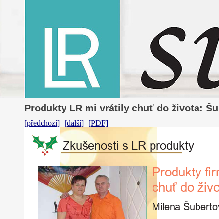
Produkty LR mi vrátily chuť do života: Š
[předchozí]
[další]
[PDF]
Zkušenosti
s
LR
produkty
Produkty
fi
chuť
do
živ
Milena
Šuberto