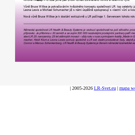
V
ůně
Bruce
W
illise
je
pokračováním
hvězdného
konceptu
společnosti
LR:
top
celebrity
j
Leona
Lewis
a
Michael
Schumacher
již
s
námi
úspěšně
spolupracují
s
vlastní
vůní
a
kos
Nová
vůně
Bruce
W
illise
je
k
dostání
exkluzivně
u
LR
počínaje
1.
červencem
tohoto
r
ok
Německá
společnost
LR
Health
&
Beauty
Systems
je
vedoucí
společností
na
poli
síťového
p
r
od
přípravků.
Je
přítomna
v
30
zemích
a
se
svými
300
000
nezávislými
p
r
odejními
partnery
patří
mez
slaví
LR
25.
na
r
ozeniny
.
25
let
vášnivých
inovací
–
vždy
ruku
v
ruce
s
principem
kvality
„Made
in
G
macher
,
Heidi
Klum
a
Leona
Lewis
vyvinuly
společně
s
LR
své
vlastní
p
r
oduktové
řad
y,
stejně
j
Connor
a
Ma
r
cus
Schenkenberg
.
LR
Health
&
Beauty
Systems
je
členem
německé
kosmetické
as
| 2005-2026
LR-Svet.eu
|
mapa w