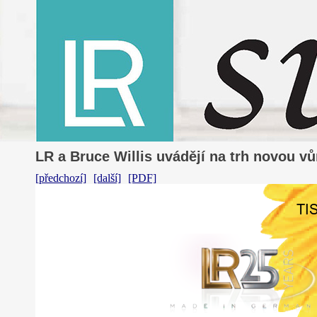
LR a Bruce Willis uvádějí na trh novou v
[předchozí]
[další]
[PDF]
TI