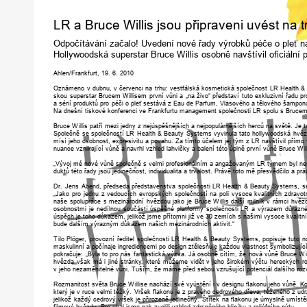
LR
a
Bruce
Willis
jsou
připraveni
uvést
na
t
Odpočítávání
začalo!
Uvedení
nové
řady
vý
r
obků
péče
o
pleť
n
Hollywoodská
superstar
Bruce
W
illis
osobně
navštívil
oficiální
Ahlen/
Frankfurt,
19.
6.
2010
Oznámeno
v
dubnu,
v
červenci
na
trhu:
vestfálská
kosmetická
společnost
LR
Health
&
skou
superstar
Brucem
W
illisem
první
vůni
a
„na
živo“
p
ř
edstaví
tuto
exkluzivní
řadu
p
r
a
sérií
p
r
oduktů
p
ro
péči
o
pleť
sestává
z
Eau
de
Parfum,
Vlasového
a
tělového
šampon
Na
dnešní
tiskové
konfe
r
enci
ve
Frankfurtu
management
společnosti
LR
spolu
s
Bruce
Bruce
W
illis
patří
mezi
jedny
z
nejúspěšnějších
a
nejpopulá
r
nějších
he
r
ců
na
světě.
Je
t
Společně
se
společností
LR
Health
&
Beauty
Systems
vyvinula
tato
hollywoodská
hvěz
mísí
jeho
osobnost,
exp
r
esivitu
a
povahu.
Za
tímto
účelem
jej
tým
z
LR
navštívil
přímo
nuance
vznikající
vůně
a
navrhl
vzhled
lahvičky
a
balení
této
úplně
první
vůně
Bruce
W
i
„
V
ývoj
mé
nové
vůně
společně
s
velmi
p
r
ofesionálním
a
angažovaným
LR
týmem
byl
ne
duktů
této
řady
jsou
jedinečnost,
individualita
a
trvalost.
Právě
toto
mě
p
ř
esvědčilo
a
prá
D
r.
Jens
Abend,
p
ř
edseda
p
ř
edstavenstva
společnosti
LR
Health
&
Beauty
Systems,
s
„Jako
p
ro
jednu
z
vedoucích
ev
r
opských
společností
na
poli
vysoce
kvalitních
zdravot
naše
spolupráce
s
meziná
r
odní
hvězdou
jako
je
Bruce
W
illis
další
milník
v
rámci
hvěz
osobnostmi
je
nedílnou
součástí
úspěšné
platformy
společnosti
LR
a
výrazem
důrazn
úspěch
je
toho
důkazem,
jelikož
jsme
přítomni
již
ve
30
zemích
s
našimi
vysoce
kvalitn
bude
dalším
výrazným
důkazem
našich
meziná
r
odních
aktivit.“
T
ilo
Plöge
r,
p
r
ovozní
ř
editel
společnosti
LR
Health
&
Beauty
Systems,
popisuje
tuto
n
maskulinní
a
počínaje
ing
r
ediencemi
po
design
ztělesňuje
každou
vlastnost
symbolizujíc
pokračuje:
„Byla
to
p
ro
nás
fantastická
výzva.
Já
osobně
cítím,
že
nová
vůně
Bruce
W
hvězda
však
má
i
jiné
stránk
y,
kte
ré
můžeme
vidět
v
jeho
ši
r
okém
výčtu
he
r
eckých
r
o
v
jeho
nezaměnitelné
vůni.
T
uším,
že
máme
p
ř
ed
sebou
vzrušující
potenciál
dalšího
r
oz
Rozmanitost
světa
Bruce
W
illise
nachází
své
vyústění
i
v
designu
ﬂakonu
jeho
vůně.
Ko
který
je
v
ruce
velmi
těžk
ý.
V
ršek
ﬂakonu
je
z
pravého
ced
r
ového
d
ř
eva,
těženého
z
udr
jelikož
každý
ced
r
ový
vršek
je
při
r
ozeně
jedinečn
ý.
Štítek
na
ﬂakonu
je
úmyslně
umístě
filmové
hvězd
y.
P
ro
obal
jsme
pak
zvolili
vzhled
zdrsněného
hliníku
a
r
eliéfního
nýtu.