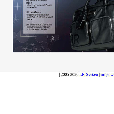
taška
•
stylový
vzhled
v
matně
če
r
né
umělé
kůži
LR
peněženka
•
elegantní
peněženka
jako
doplněk
k
LR
pánské
cestovní
tašce
LR
ch
r
onograf
Discovery
•
exkluzivní
pánské
hodinky
v
limitovaném
nákladu
| 2005-2026
LR-Svet.eu
|
mapa w