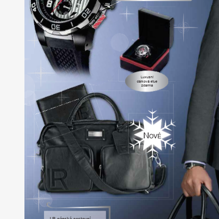
Luxusní
dárková
etue
zdarma
N
O
VÉ
LR
pánská
cestovní