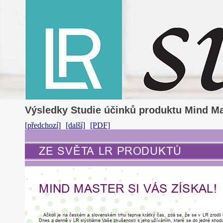
Výsledky Studie účinků produktu Mind M
[předchozí]
[další]
[PDF]
ZE
S
V
Ě
TA
LR
P
R
ODU
K
TŮ
M
IND
M
A
S
T
ER
SI
V
ÁS
ZÍS
K
AL!
Ačkoli
je
na
českém
a
slovenském
trhu
teprve
krátký
čas,
zdá
se,
že
se
v
LR
z
r
odil
Dnes
a
denně
v
LR
slýcháme
V
aše
zkušenosti
s
jeho
užíváním,
kte
ré
se
do
jedné
shodu