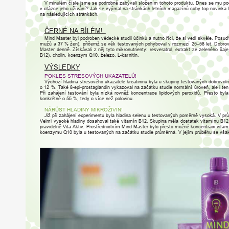
V
minulém
čísle
jsme
se
pod
r
obně
zabývali
složením
tohoto
p
r
oduktu.
Dnes
se
mu
po
v
otázce
jeho
užívání?
Jak
se
vyjímal
na
stránkách
letních
magazínů
coby
top
novinka
na
následujících
stránkách.
ČERNÉ
NA
BÍLÉM
!
Mind
Master
byl
pod
r
oben
vědecké
studii
účinků
a
nutno
říci,
že
si
vedl
skvěle.
Posuď
mužů
a
37
%
žen),
přičemž
se
věk
testovaných
pohyboval
v
r
ozmezí
25–58
let.
Dob
r
ov
Master
denně.
Získávali
z
něj
tyto
mik
r
onutrienty:
r
esverat
r
ol,
extrakt
ze
zeleného
čaje
B12),
cholin,
koenzym
Q10,
železo,
L-ka
r
nitin.
VÝSLEDK
Y
POKLES
STRESOVÝCH
UKAZ
A
TELŮ!
V
ýchozí
hladina
st
r
esového
ukazatele
k
r
eatininu
byla
u
skupiny
testovaných
dob
r
ovoln
o
12
%.
T
aké
8-epi-p
r
ostaglandin
vykazoval
na
začátku
studie
normální
ú
r
oveň,
ale
i
ten
Při
zahájení
testování
byla
nízká
r
ovněž
koncentrace
lipidových
pe
r
oxidů.
P
ř
esto
byla
konk
r
étně
o
55
%,
tedy
o
více
než
polovinu.
NÁRŮST
HLADINY
MIKROŽIVIN!
Již
při
zahájení
experimentu
byla
hladina
selenu
u
testovaných
pomě
r
ně
vysoká.
V
pr
V
elmi
vysoké
hladiny
dosahoval
také
vitamín
B12.
Skupina
měla
dostatek
vitamínu
B12
pravidelně
V
ita
Akti
v.
P
r
ost
ř
ednictvím
Mind
Master
bylo
p
ř
esto
možné
koncentraci
vitam
koenzymu
Q10
byla
u
testovaných
na
začátku
studie
průmě
r
ná.
V
jejím
průběhu
se
vša