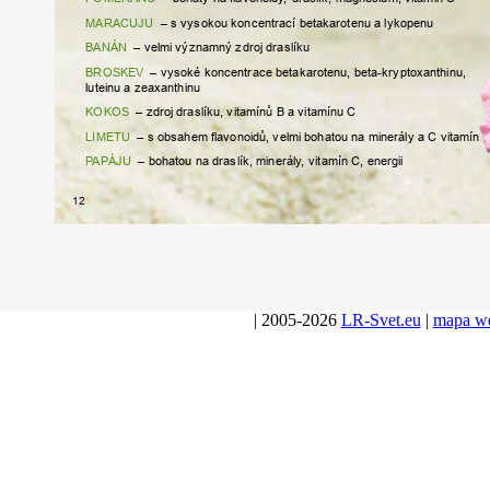
MARACUJU
–
s
vysokou
koncentrací
betaka
r
otenu
a
lykopenu
BA
NÁ
N
–
velmi
významný
zd
r
oj
draslíku
BROSK
EV
–
vysoké
koncentrace
betaka
r
otenu,
beta-kryptoxanthinu,
luteinu
a
zeaxanthinu
KOKOS
–
zd
r
oj
draslíku,
vitamínů
B
a
vitamínu
C
LIM
ETU
–
s
obsahem
flavonoidů,
velmi
bohatou
na
minerály
a
C
vitamín
PAPÁJU
–
bohatou
na
draslík,
minerál
y,
vitamín
C,
energii
12
| 2005-2026
LR-Svet.eu
|
mapa w