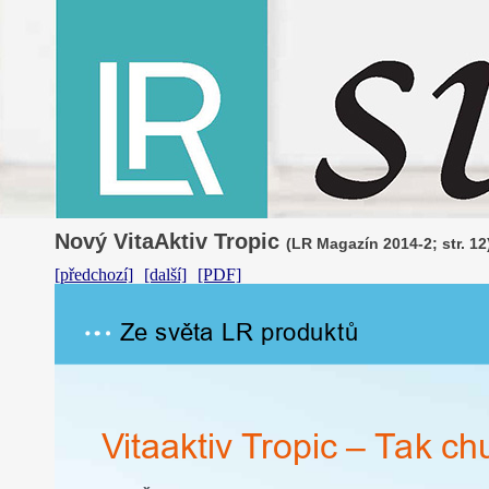
Nový VitaAktiv Tropic
(LR Magazín 2014-2; str. 12
[předchozí]
[další]
[PDF]
Ze
s
v
ě
ta
LR
p
r
o
d
u
k
tů
V
i
ta
a
k
t
iv
T
ro
p
ic
–
T
ak
c
h