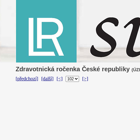
Zdravotnická ročenka České republiky
(ÚZI
[předchozí]
[další]
[<]
[>]