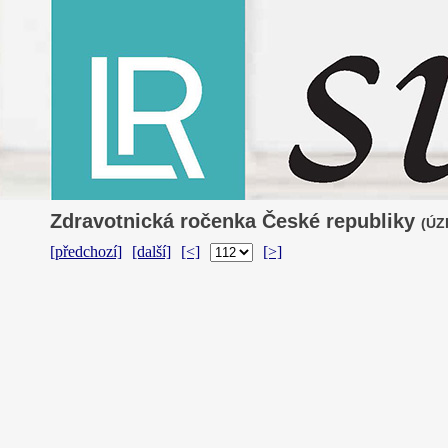
Zdravotnická ročenka České republiky
(ÚZI
[předchozí]
[další]
[<]
[>]