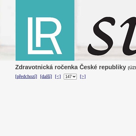
Zdravotnická ročenka České republiky
(ÚZI
[předchozí]
[další]
[<]
[>]