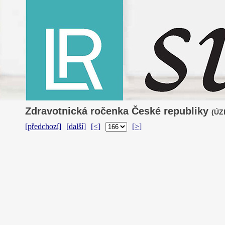
Zdravotnická ročenka České republiky
(ÚZI
[předchozí]
[další]
[<]
[>]