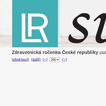
Zdravotnická ročenka České republiky
(ÚZI
[předchozí]
[další]
[<]
[>]