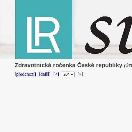
Zdravotnická ročenka České republiky
(ÚZI
[předchozí]
[další]
[<]
[>]