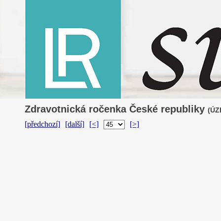
Zdravotnická ročenka České republiky
(ÚZI
[předchozí]
[další]
[<]
[>]