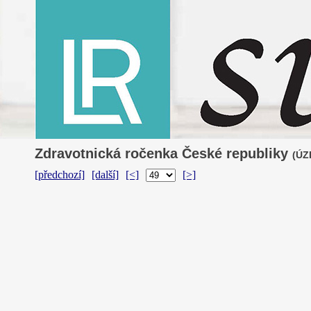
Zdravotnická ročenka České republiky
(ÚZI
[předchozí]
[další]
[<]
[>]