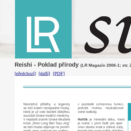
Reishi - Poklad přírody
(LR Magazín 2006-1; str. 
[předchozí]
[další]
[PDF]
v
podstatě
ochrannou
funkci,
Nesčetné
příběhy
a
legendy
se
točí
kolem
nenápadné
houb
y,
p
r
otože
mohou
neutralizovat
volné
radikál
y.
která
je
už
celá
tisíciletí
důležitou
součástí
čínské
tradiční
medicín
y.
V
nejstarší
známé
čínské
lékařské
Ho
ř
čík
je
minerální
látka,
která
knize
„Shen
Long
Ben
T
sao
Jing”
je
nutná
v
první
řadě
p
ro
sprá-
vnou
stavbu
kostí
a
zdravé
zub
y.
se
tato
houba
objevuje
na
prvním