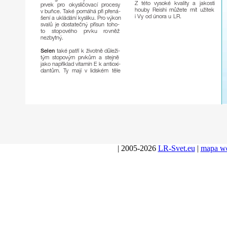
Z
této
vysoké
kvality
a
jakosti
prvek
p
ro
okysličovací
p
r
ocesy
houby
Reishi
můžete
mít
užitek
v
buÀce.
T
aké
pomáhá
při
p
ř
ená-
i
Vy
od
února
u
LR.
šení
a
ukládání
kyslíku.
P
ro
výkon
svalů
je
dostatečný
přísun
toho-
to
stopového
prvku
r
ovněž
nezbytný.
Selen
také
patří
k
životně
důleži-
tým
stopovým
prvkům
a
stejně
jako
například
vitamín
E
k
antioxi-
dantům.
Ty
mají
v
lidském
těle
| 2005-2026
LR-Svet.eu
|
mapa w