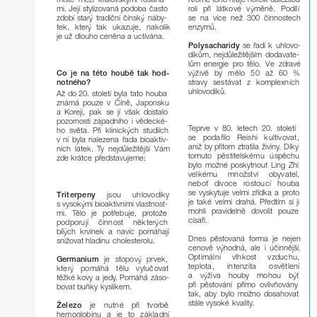
K
r
omě
toho
hraje
ho
ř
čík
důležitou
místě
mezi
královskými
r
ostlina-
mi.
Její
stylizovaná
podoba
často
r
oli
při
látkové
výměně.
Podílí
se
na
více
než
300
činnostech
zdobí
starý
tradiční
čínský
náby-
tek,
který
tak
ukazuje,
nakolik
enzymů.
je
už
dlouho
ceněna
a
uctívána.
Polysacharidy
se
řadí
k
uhlovo-
díkům,
nejdůležitějším
dodavate-
lům
energie
p
ro
tělo.
Ve
zdravé
výživě
by
mělo
50
až
60
%
Co
je
na
této
houbě
tak
hod-
stravy
sestávat
z
komplexních
notného?
uhlovodíků.
Až
do
20.
století
byla
tato
houba
známá
pouze
v
Číně,
Japonsku
a
Ko
r
eji,
pak
se
jí
však
dostalo
pozo
r
nosti
západního
i
vědecké-
T
eprve
v
80.
letech
20.
století
ho
světa.
Při
klinických
studiích
se
podařilo
Reishi
kultivovat,
v
ní
byla
nalezena
řada
bioaktiv-
aniž
by
přitom
ztratila
živin
y.
Díky
ních
látek.
Ty
nejdůležitější
V
ám
tomuto
pěstitelskému
úspěchu
zde
krátce
p
ř
edstavujeme:
bylo
možné
poskytnout
Ling
Zhi
velkému
množství
obyvatel,
neboť
divoce
r
ostoucí
houba
se
vyskytuje
velmi
zřídka
a
p
r
oto
T
riterpeny
jsou
uhlovodíky
je
také
velmi
drahá.
P
ř
edtím
si
ji
s
vysokými
bioaktivními
vlastnost-
mohli
pravidelně
dovolit
pouze
mi.
T
ělo
je
pot
ř
ebuje,
p
r
otože
císaři.
podporují
činnost
některých
bílých
krvinek
a
navíc
pomáhají
Dnes
pěstovaná
forma
je
nejen
snižovat
hladinu
choleste
r
olu.
cenově
výhodná,
ale
i
účinnější.
Optimální
vlhkost
vzduchu,
Germanium
je
stopový
prvek,
teplota,
intenzita
osvětlení
který
pomáhá
tělu
vylučovat
a
výživa
houby
mohou
být
těžké
kovy
a
jed
y.
Pomáhá
záso-
při
pěstování
přímo
ovlivÀovány
bovat
buÀky
kyslíkem.
tak,
aby
bylo
možno
dosahovat
stále
vysoké
kvalit
y.
Železo
je
nutné
při
tvorbě
hemoglobinu
a
je
to
základní