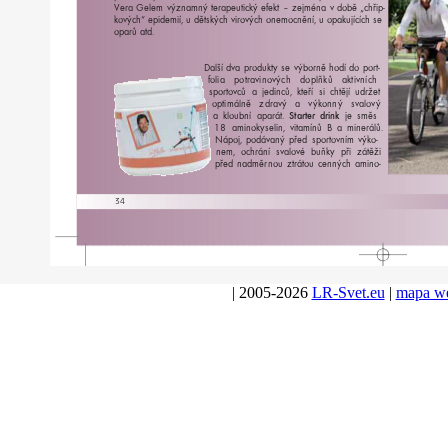
V
e
ra
Gelem
významný
te
r
apeutický
efekt
–
z
ejména
v
době
„ch
ř
ip-
k
o
vých“
epidemií,
u
dětských
vi
r
o
vých
onemocnění,
u
opa
k
ujících
se
opa
rů
atd.
Další
d
va
p
r
oduk
ty
se
výbo
r
ně
hodí
do
po
r
t-
folia
pot
r
avin
o
vých
doplňků
aktivních
spo
r
t
o
v
ců
a
jedinců,
kte
ří
si
chtějí
ud
r
žet
optimálně
zd
r
avý
a
vý
k
onný
s
v
al
o
vý
a
kloubní
apa
r
át.
S
t
a
r
ter
drink
je
směs
18
aminok
y
selin,
vitamínů
B
a
mine
r
álů.
Nápoj,
podá
v
aný
p
ř
ed
spo
r
t
o
vním
vý
k
o-
nem,
och
r
ání
s
v
al
o
vé
buňky
p
ři
zátěži
p
ř
ed
nadmě
r
nou
zt
r
átou
cenných
amino-
34
| 2005-2026
LR-Svet.eu
|
mapa w