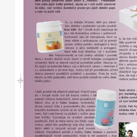
kte
ré
posil
u
jí
p
ř
ed
e
vším
obla
st
zd
r
aví
a
„
w
ellness“.
P
ř
edkládám
V
ám
zatím
j
e
jich
k
r
átký
p
ř
ehled,
a
b
y
s
te
se
v
nich
mohli
orient
o
v
at
do
do
b
y,
n
ež
vznikne
do
s
tatečný
p
r
o
s
tor
p
ro
j
e
jich
d
e
tailní
popis
a
r
ady
na
j
e
jich
užití.
T
o,
co
dokáže
W
oman
Aktiv
p
ro
zd
r
a
ví
žen,
dokáže
v
podobném
r
ozsahu
p
r
odukt
Man
Aktiv
.
Byť
v
ži
v
otě
mužů
ne
e
xi
s
tuje
do-
ba
s
tak
d
r
amatic
k
ou
změnou
v
pohlavních
ho
r
monech
ja
ko
p
ři
menopau
z
e,
mluví
se
l
y,
že
t
yto
výž
dnes
někdy
o
and
r
opau
z
e,
c
ož
je
pomalý
látky
pozitivně
p
r
oces
změ
ny
pomě
ru
and
r
ogenů
tj.
te
s
to-
vý
s
tavbu
a
r
e
g
s
t
e
r
onu
a
jeho
metabolitů
a
e
s
t
r
ogenů,
z
ených
ch
r
u
p
kte
ré
také
h
r
ají
důl
e
žitou
r
oli
v
mužském
ch
r
upavky
a
těle.
N
ejvýznamněji
se
t
yto
změ
ny
od
r
á
žejí
v
p
r
o
s
tatě,
obn
o
vu
kloubn
kte
rá
u
mnoha
s
t
arších
mužů
z
b
ytní
a
vyt
v
á
ří
k
ompl
ex
u
r
ologických
aktivním
spo
r
t
o
symptomů,
kte
ré
se
obecně
nazý
v
ají
p
r
o
s
tatické
potíže.
U
k
azuje
se,
tům
s
a
r
t
r
ó
z
ou
že
spojí-li
se
botanické
fakto
ry
sóji
a
dýň
o
vých
semen
s
vitamínem
E
r
ační
ků
ru
p
ro
a
s
anti
o
xidan
ty
z
če
r
v
ené
ř
e
p
y,
mohou
být
p
ři
p
r
avidelném
uží
v
ání
důl
e
žitých
ing
r
dob
r
ou
p
r
e
v
encí
pozdějších
p
r
oblémů
s
p
r
o
s
tatou.
P
r
oto
by
muži,
dom,
ale
mají
kte
r
ým
se
blíží
padesát
k
a,
měli
tento
p
r
odukt
za
ř
adit
do
s
v
ého
diete-
s
t
adium
poš
k
o
tického
plánu.
T
ento
s
t
r
učný
I
další
p
r
odukt
mě
p
ř
íjemně
p
ř
ek
v
apil.
N
e
tušil
jsem,
p
ro
ma
r
k
e
ting
že
v
E
v
r
opě
může
r
ů
st
tak
k
r
ásná
r
o
s
tlina
s
tak
o
těchto
n
o
výc
potentní
výba
v
ou
botanických,
zd
r
aví
p
r
ospěšných
už
n
yní
můž
e
t
fakto
r
ů.
Ano,
je
to
Ci
s
tus
Incanus
.
A
r
omatická,
di
v
oce
r
o
s
toucí
r
ů
že
z
p
r
osluněného
jihu
našeho
MUD
r.
P
etr
Fo
k
r
ásného
k
ontinentu
vy
r
ů
s
tá
až
do
výšky
jednoho
in
f
olin
ka
Aloe
met
r
u.
K
eř
r
o
s
te
hlavně
na
půdách
s
vyšším
obsa-
m
o
žno
v
ola
t:
(
hem
hořčí
k
u.
V
yznačuje
se
v
y
sokým
obsahem
polyfenolů,
čímž
je
v
elice
cenný
p
ro
lidský
o
r
ga-
nismus,
neboť
t
yto
polyfenoly
mají
silný
anti
o
xi-
dační
efekt
a
vý
r
azně
působí
p
r
oti
vi
r
o
vým
infe
k
cím.
Nasadíme-li
e
xt
r
akt
z
r
o
s
tli
ny
Ci
s
tus
Incanus
u
pacientů,
p
r
odělá
v
ajících
vi
r
o
vé
onemocnění,
může
to
mít
společně
s
Aloe