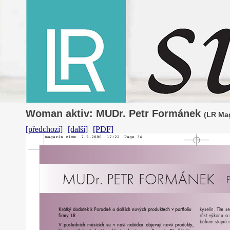
Woman aktiv: MUDr. Petr Formánek
(LR Mag
[předchozí]
[další]
[PDF]
magazin
zlom
7.9.2006
17:22
Page
34
MUDr.
PETR
FORMÁNEK
–
K
r
átký
dodatek
k
P
o
r
adně
o
dalších
n
o
vých
p
r
oduktech
v
po
r
t
f
oliu
k
y
selin.
T
ím
se
f
i
r
my
LR
r
ů
st
vý
k
onu
a
během
s
t
ejné
V
posledních
měsících
se
v
naší
nabídce
obj
e
v
u
jí
n
o
vé
p
r
oduk
t
y,