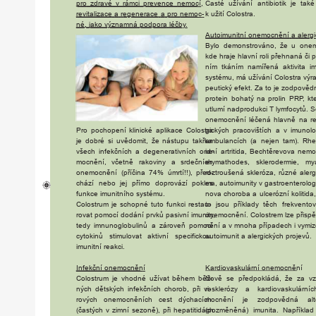
p
ro
zdravé
v
rámci
p
r
evence
nemocí
,
Časté
užívání
antibiotik
je
také
r
evitalizace
a
r
egenerace
a
p
ro
nemoc
-
k
užití
Colostra.
né,
jako
významná
podpora
léčb
y
.
Autoimunitní
onemocnění
a
alergi
Bylo
demonst
r
ováno,
že
u
onem
kde
hraje
hlavní
r
oli
p
ř
ehnaná
či
ním
tkáním
namí
ř
ená
aktivita
i
systému,
má
užívání
Colostra
výr
peutický
efekt.
Za
to
je
zodpověd
p
r
otein
bohatý
na
p
r
olin
PR
P,
kt
utlumí
nadp
r
odukci
T
lymfocytů.
S
onemocnění
léčená
hlavně
na
r
e
P
ro
pochopení
klinické
aplikace
Colostra
gických
pracovištích
a
v
imunolo
ambulancích
(a
nejen
tam).
Rhe
je
dob
ré
si
uvědomit,
že
nástupu
takřka
idní
artritida,
Bechtě
r
evova
nemo
všech
infekčních
a
degenerativních
one-
erymathodes,
skle
r
odermie,
my
mocnění,
včetně
rakoviny
a
s
r
dečních
r
ozt
r
oušená
skle
r
óza,
různé
alerg
onemocnění
(příčina
74%
úmrtí!!),
p
ř
ed-
ma,
autoimunity
v
gast
r
oente
r
olog
chází
nebo
jej
přímo
dop
r
ovází
pokles
nova
cho
r
oba
a
ulce
r
ózní
kolitida,
funkce
imunitního
systému.
to
jsou
příklady
těch
f
r
ekventov
Colostrum
je
schopné
tuto
funkci
r
estau-
onemocnění.
Colost
r
em
lze
přispě
r
ovat
pomocí
dodání
prvků
pasivní
imunit
y,
nění
a
v
mnoha
případech
i
vymiz
tedy
imnunoglobulinů
a
zá
r
oveň
pomocí
autoimunit
a
alergických
p
r
ojevů.
cytokinů
stimulovat
aktivní
speci
fi
ckou
imunitní
r
eakci.
Ka
r
diovaskulá
r
ní
onemocnění
Infekční
onemocněn
í
Nově
se
p
ř
edpokládá,
že
za
vz
Colostrum
je
vhodné
užívat
během
běž-
r
oskle
r
ózy
a
ka
r
diovaskulá
r
níc
ných
dětských
infekčních
cho
r
ob,
při
vi-
mocnění
je
zodpovědná
al
r
ových
onemocněních
cest
dýchacích
(pozměněná)
imunita.
Například
(častých
v
zimní
sezoně),
při
hepatitidách