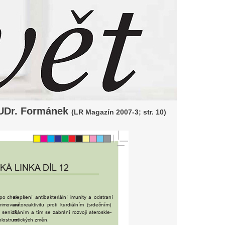
MUDr. Formánek
(LR Magazín 2007-3; str. 10)
KÁ
LINKA
DÍL
12
zlepšení
antibakteriální
imunity
a
odstraní
(po
che-
auto
r
eaktivitu
p
r
oti
ka
r
diálním
(s
r
dečním)
rimovaní
tkáním
a
tím
se
zabrání
r
ozvoji
ate
r
oskle-
senioři,
r
otických
změn.
lostrum.