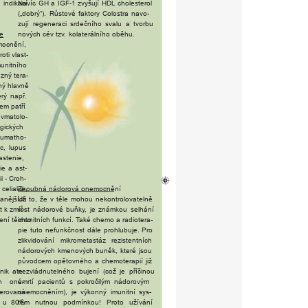
Navíc
GH
a
IGF-1
zvyšují
HDL
choleste
r
ol
indikací
(„dobrý“).
Růstové
faktory
Colostra
navo-
zují
r
egeneraci
s
r
dečního
svalu
a
tvorbu
nových
cév
tz
v.
kolaterálního
oběhu.
e
ocnění,
p
r
oti
vlast-
munitního
azný
tera-
ný
hlavně
erý
nap
ř.
em
patří
vmatolo-
gických
umatho-
c,
lupus
astenie,
ie
a
ast-
ii
-
C
r
oh-
celiakie,
Zhoubná
nádo
r
ová
onemocnění
anějších
Už
to,
že
v
těle
mohou
nekont
r
olovatelně
t
k
zmí
růst
r-
nádo
r
ové
buňk
y,
je
známkou
selhání
ení
těchto
imunitních
funkcí.
T
aké
chemo
a
radiotera-
pie
tuto
nefunkčnost
dále
p
r
ohlubuje.
P
ro
zlikvidování
mik
r
ometastáz
r
ezistentních
nádo
r
ových
kmenových
buněk,
kte
ré
jsou
původcem
opětovného
a
chemoterapií
již
nik
ate-
nezvládnutelného
bujení
(což
je
příčinou
h
one-
úmrtí
pacientů
s
pok
r
očilým
nádo
r
ovým
te
r
ovaná
onemocněním),
je
výkonný
imunitní
sys-
u
80%
tém
nutnou
podmínkou!
P
r
oto
užívání