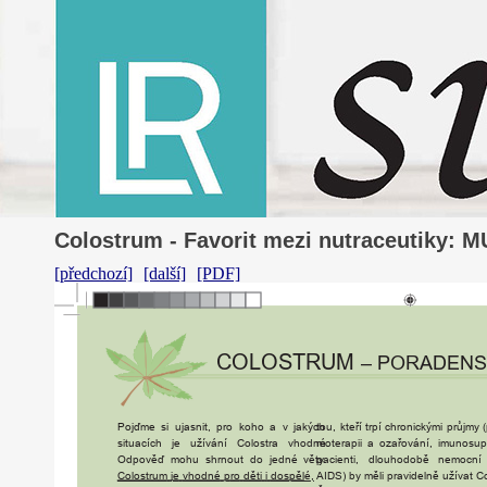
Colostrum - Favorit mezi nutraceutiky: 
[předchozí]
[další]
[PDF]
COLOSTRUM
–
PORADENS
tou,
kteří
trpí
ch
r
onickými
průjmy
Pojďme
si
ujasnit,
p
ro
koho
a
v
jakých
situacích
je
užívání
Colostra
vhodné.
moterapii
a
oza
ř
ování,
imunosup
Odpověď
mohu
sh
r
nout
do
jedné
vět
pacienti,
y.
dlouhodobě
nemocní
Colostrum
je
vhodné
p
ro
děti
i
dospělé
,
AIDS)
by
měli
pravidelně
užívat
Co