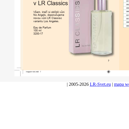
v
LR
Classics
381
385
385
Všem,
kteří
si
oblíbili
vůni
386
No
Angels,
doporučujeme
381
novou
vůni
LR
Classisc
383
variantu
Los
Angeles.
386
386
Eau
de
Parfum
100
ml
3200-17
7
magazin
tisk.indd
7
| 2005-2026
LR-Svet.eu
|
mapa w