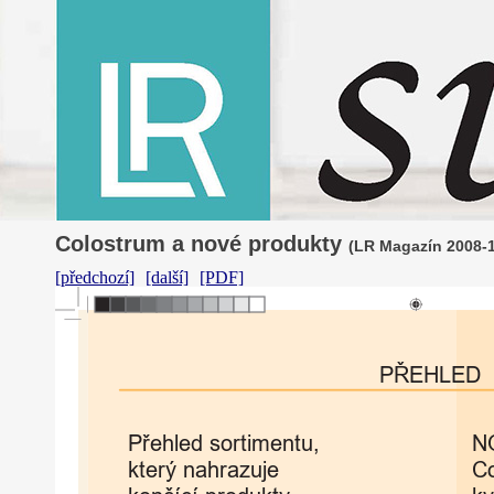
Colostrum a nové produkty
(LR Magazín 2008-1;
[předchozí]
[další]
[PDF]
PŘEHLED
P
ř
ehled
sortimentu,
N
který
nahrazuje
C