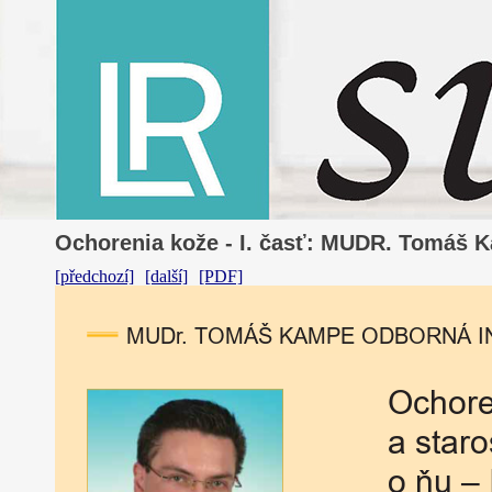
Ochorenia kože - I. časť: MUDR. Tomáš
[předchozí]
[další]
[PDF]
MUD
r.
TOMÁŠ
KAMPE
ODBORNÁ
I
Ochore
a
staro
o
ňu
–