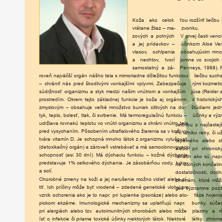
Koža
ako
celok
ťou
r
ozšíriť
liečbu
vrátane
žliaz
–
ma-
zvonku.
zových
a
potných
V
prvej
časti
veno
a
jej
prídavkov
–
účinkom
Aloe
V
er
vlaso
v,
ochlpenia
obsahujúcim
mno
a
nechto
v,
tvorí
jomne
vo
svojich
samostatný
a
zá-
Penneys,
1988).
r
oveň
najväčší
orgán
nášho
tela
s
mimoriadne
dôležitou
funkciou
liečbu
suche
–
chrániť
nás
p
r
ed
škodlivými
vonkajšími
vplyvmi.
Zabezpečuje
rými
kozmeti
súdržnosť
organizmu
a
styk
medzi
našim
vnút
r
om
a
vonkajším
júca
(Reider
p
r
ost
r
edím.
Ok
r
em
tejto
základnej
funkcie
je
koža
aj
orgánom
z
historickýc
zmyslovým
–
obsahuje
veľké
množstvo
buniek
citlivých
na
do-
štúdiami
jed
tyk,
teplo,
bolesť,
tlak,
či
svrbenie.
Má
termo
r
egulačnú
funkciu
–
účinky
a
výz
udržiava
r
ovnakú
teplotu
vo
vnútri
organizmu
a
chráni
vnút
ro
tela
Jednou
z
najčastej
p
r
ed
vysychaním.
Pôsobením
ultrafialového
žia
r
enia
sa
v
koži
vy-
Pri
vzniku
ran
y,
či
u
tvára
vitamín
D.
Je
schopná
mnoho
látok
z
organizmu
vylučovať
tepelného
alebo
c
(detoxikačný
orgán)
a
zá
r
oveň
vst
r
ebávať
a
má
samoobnovovaciu
alebo
pri
ch
r
onick
schopnosť
(asi
30
dní).
Má
dýchaciu
funkciu
–
kožné
dýchanie
ranách
ako
sú
nap
p
r
edstavuje
1%
celkového
dýchania.
Je
zásobá
r
ňou
vod
y,
tukov
na
dolných
končati
a
solí.
dostatočnosti,
doch
Cho
r
obné
zmeny
na
koži
a
jej
narušenie
možno
vidieť
alebo
cí-
zmenám,
kto
ré
môž
tiť.
Ich
príčiny
môže
byť
v
r
odené
–
zdedené
genetické
vlohy
p
re
géli
významne
pozi
vznik
ocho
r
enia
ako
je
to
nap
r.
pri
lupienke
(psoriáze)
alebo
ato-
fáze
hojeni
pickom
ekzéme.
Imunologické
mechanizmy
sa
uplatňujú
nap
r.
bunk
y,
súčas
pri
alergiách
alebo
tz
v.
autoimunitných
cho
r
obách
alebo
môže
plazmy
a
r
ísť
o
infekcie
či
priame
toxické
účinky
niektorých
látok.
Niekto
ré
látky
zh
r
oma