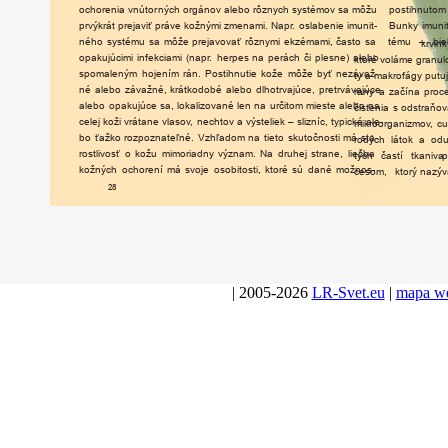
ocho
r
enia
vnúto
r
ných
orgánov
alebo
r
ôznych
systémov
sa
môžu
postihnutom
prvýkrát
p
r
ejaviť
práve
kožnými
zmenami.
Nap
r.
oslabenie
imunit-
Bunky
imuni
ného
systému
sa
môže
p
r
ejavovať
r
ôznymi
ekzémami,
často
sa
tému
–
bie
krvink
opakujúcimi
infekciami
(nap
r.
herpes
na
perách
či
plesne)
alebo
kto
ré
voláme
granul
spomaleným
hojením
rán.
Postihnutie
kože
môže
byť
nezávaž-
ty
a
mak
r
ofágy
putu
né
alebo
závažné,
krátkodobé
alebo
dlhotrvajúce,
p
r
etrvávajúce
rany
a
začína
p
r
oc
alebo
opakujúce
sa,
lokalizované
len
na
u
r
čitom
mieste
alebo
na
čistenia
s
odstraňo
celej
koži
vrátane
vlaso
v,
nechtov
a
výsteliek
–
slizníc,
typické
ale-
mik
r
oorganizmo
v,
cu
bo
ťažko
r
ozpoznateľné.
Vzhľadom
na
tieto
skutočnosti
má
sta-
r
odých
látok
a
od
r
ostlivosť
o
kožu
mimoriadny
význam.
Na
druhej
strane,
liečba
tých
častí
tkaniva
p
kožných
ocho
r
ení
má
svoje
osobitosti,
kto
ré
sú
dané
možnos-
cesom,
ktorý
nazý
28
| 2005-2026
LR-Svet.eu
|
mapa w