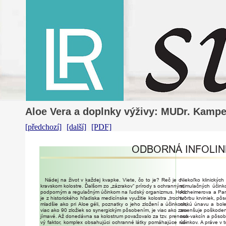
Aloe Vera a doplnky výživy: MUDr. Kamp
[předchozí]
[další]
[PDF]
ODBORNÁ
INFOLI
Nádej
na
život
v
každej
kvapke.
V
iete,
čo
to
je?
Reč
je
o
Niekoľko
klinických
kravskom
kolost
r
e.
Ďalšom
zo
„zázrakov“
prí
r
ody
s
ochranným,
stimulačných
účink
podpo
r
ným
a
r
egulačným
účinkom
na
ľudský
organizmus.
Hoci
Alzheime
r
ova
a
Pa
je
z
historického
hľadiska
medicínske
využitie
kolostra
„t
r
ochu“
tvorbu
krviniek,
pôs
mladšie
ako
pri
Aloe
géli,
poznatky
o
jeho
zložení
a
účinkoch,
nickú
únavu
a
bole
viac
ako
90
zložiek
so
synergickým
pôsobením,
je
viac
ako
zau-
zmenšuje
poškoden
jímavé.
Až
donedávna
sa
kolostrum
považovalo
za
tz
v.
p
r
enoso-
nok
vakcín
a
pôsob
vý
fakto
r,
komplex
obsahujúci
ochranné
látky
pomáhajúce
no-
účinko
v.
A
práve
v