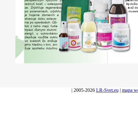
perspektívym
využítím
pri
pa
cientk
r
ednutí
kostí
–
osteopo
r
ó-
ky
došlo
ze.
Zrýchľuje
r
egeneráciu
a
až
d
po
poraneniach,
urýchľu-
musel
je
hojenie
zlomenín
a
skracuje
dobu
zotave-
nia
po
operáciách.
Úži-
tok
z
neho
majú
ľudia
trpiaci
r
ôznymi
druhmi
alergií,
u
cuk
r
ovká
r
ov
zlepšuje
využitie
cukru
vo
svaloch
čo
znižuje
jeho
hladinu
v
krvi,
zni-
žuje
spot
r
ebu
inzulínu.
| 2005-2026
LR-Svet.eu
|
mapa w