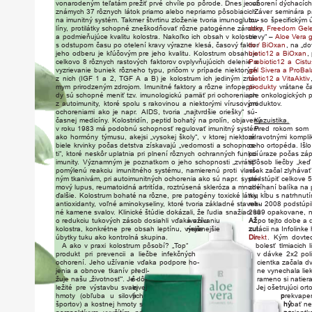
vona
r
odeným
teľatám
p
r
ežiť
prvé
chvíle
po
pô
r
ode.
Dnes
je
ocho
už
r
ení
dýchacích
známych
37
r
ôznych
látok
priamo
alebo
nepriamo
pôsobiacich
Záver
seminára
pa
na
imunitný
systém.
T
akmer
štvrtinu
zloženie
tvoria
imunoglubu-
tov
so
špecifickým
lín
y,
p
r
otilátky
schopné
zneškodňovať
r
ôzne
patogénne
zá
r
odky
dom,
F
r
eedom
Gel
a
podmieňujúce
kvalitu
kolostra.
Nakoľko
ich
obsah
v
kolost
cievy“
re
–
Aloe
V
era
g
s
odstupom
času
po
otelení
kravy
výrazne
klesá,
časový
faktor
tiv
/
BiOxan
,
na
„do
jeho
odberu
je
kľúčovým
p
re
jeho
kvalitu.
Kolostrum
obsahuje
biotic12
a
BiOxan
,
celkovo
8
r
ôznych
rastových
fakto
r
ov
ovplyvňujúcich
delenie
P
r
a
obiotic12
a
Cistu
vyzrievanie
buniek
r
ôzneho
typu,
pričom
v
prípade
niektorých
gél
Sivera
a
P
r
oBal
z
nich
(IGF
1
a
2,
TGF
A
a
B)
je
kolostrum
ich
jediným
zná-
biotic12
a
V
itaAktiv
mym
pri
r
odzeným
zd
r
ojom.
Imunitné
faktory
a
r
ôzne
infopepti-
p
r
odukty
vrátane
č
dy
sú
schopné
meniť
tz
v.
imunologickú
pamäť
pri
ocho
r
eniach
p
re
onkologických
p
z
autoimunit
y,
kto
ré
spolu
s
rakovinou
a
niektorými
vírusovými
p
r
odukto
v.
ocho
r
eniami
ako
je
nap
r.
AIDS,
tvoria
„najtv
r
dšie
oriešky“
sú-
časnej
medicín
y.
Kolostridín,
peptid
bohatý
na
p
r
olín,
objavený
Kazuistika
.
v
r
oku
1983
má
podobnú
schopnosť
r
egulovať
imunitný
systém
P
r
ed
r
okom
som
ako
hormóny
týmusu,
akejsi
„vysokej
školy“,
v
kto
r
ej
niekto
zdravotnými
ré
kompli
biele
krvinky
počas
detstva
získavajú
„vedomosti
a
schopnos-
ceho
ortopéda.
Išlo
ti“,
kto
ré
neskôr
uplatnia
pri
plnení
r
ôznych
ochranných
funkcií
po
úraze
počas
zá
imunit
y.
V
ýznamným
je
poznatkom
o
jeho
schopnosti
„zvrátiť“
spôsob
liečby
„keď
pomýlenú
r
eakciu
imunitného
systému,
namie
r
enú
p
r
oti
vlast-
však
začal
zlyhávať
ným
tkanivám,
pri
autoimunitných
ocho
r
enia
ako
sú
nap
r.
systé-
podstúpiť
celkove
mový
lupus,
r
eumatoidná
artritída,
r
oztrúsená
skle
r
óza
a
mnohé
zdvíhaní
balíka
na
ďalšie.
Kolostrum
bohaté
na
r
ôzne,
p
re
patogény
toxické
látk
niu
y,
kĺbu
s
natrhnut
antioxidant
y,
voľné
aminokyselin
y,
kto
ré
tvoria
základné
staveb-
r
oku
2008
podstúpi
né
kamene
svalo
v.
Klinické
štúdie
dokázali,
že
ľudia
snažiaci
2009
sa
opakovane,
o
r
edukciu
tukových
zásob
dosiahli
vďaka
íva
užívaniu
ni
u
Až
po
tejto
dobe
a
kolostra,
konk
r
étne
p
re
obsah
leptínu,
výraznejšie
n
e
jš
ie
zul
tácii
na
Infolinke
úbytky
tuku
ako
kont
r
olná
skupina.
D
ir
ekt
.
Kým
dovte
A
ako
v
praxi
kolostrum
pôsobí?
„
T
op“
bolesť
tlmiacich
p
r
odukt
pri
p
r
evencii
a
liečbe
infekčných
v
dávke
2x2
pol
ocho
r
ení.
Jeho
užívanie
vďaka
podpo
re
ho-
cientka
začala
d
jenia
a
obnove
tkanív
p
r
l
edl-
ne
vynechala
lie
žuje
našu
„životnosť“.
Je
ô-
dô-
rameno
si
natier
ležité
p
re
výstavbu
svalovej
ej
Jej
ošetrujúci
ort
hmoty
(obľuba
u
silových
h
p
r
ekvape
športov)
a
kostnej
hmoty
s
hý
bať
ne