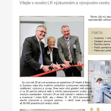
Vítejte
v
novém
LR
výzkumném
a
vývojovém
centru
T
ěchto
320
m2
labo
nejmode
r
nější
zařízen
F
AK
T
A:
•
Investice:
1
mili
•
Zahájení
provoz
•
Rozloha
centra:
•
Počet
zaměstna
•
Plánovaný
poče
Za
více
než
25
let
své
existence
se
společnost
LR
Health
&
Beau-
ty
Systems
stala
díky
kvalitním
p
r
oduktům
synonymem
odbo
r
ného
vzdělávání,
výzkumu
a
vývoje.
Dnes
tento
silný
globální
hráč
působí-
cí
ve
30
zemích
odkrývá
další
z
milníků
nekomp
r
omisní
kvality
s
ně-
meckým
standa
r
dem.
Konce
rn
LR
se
totiž
r
ozhodl
k
velkému
k
r
oku
a
investoval
1
milion
EUR,
aby
v
Ahlenu
16.
10.
2013
slavnostně
otev
ř
el
výzkumné
a
vývojové
centrum,
v
němž
bude
p
r
ovádět
až
50.000
p
r
oduktových
analýz
r
očně.