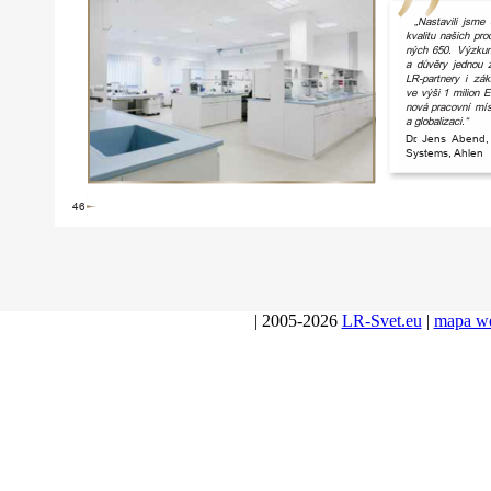
„Nastavili
jsme
kvalitu
našich
pro
ných
650.
Výzku
a
důvěry
jednou
LR-partnery
i
zák
ve
výši
1
milion
nová
pracovní
mís
a
globalizaci.“
D
r.
Jens
Abend,
Systems,
Ahlen
46
| 2005-2026
LR-Svet.eu
|
mapa w