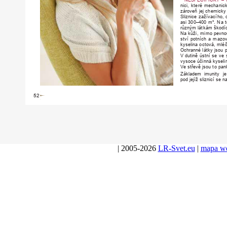
nici,
kte
ré
mechanic
zá
r
oveň
jej
chemicky
Sliznice
zažívacího,
asi
300–400
m².
Na
různým
látkám
škodí
Na
kůži
,
mimo
pevno
ství
potních
a
mazov
kyselina
octová,
mlé
Ochranné
látky
jsou
V
dutině
ústní
se
ve
vysoce
účinná
kyseli
Ve
st
ř
evě
jsou
to
pan
Základem
imunity
je
pod
jejíž
sliznicí
se
na
52
| 2005-2026
LR-Svet.eu
|
mapa w