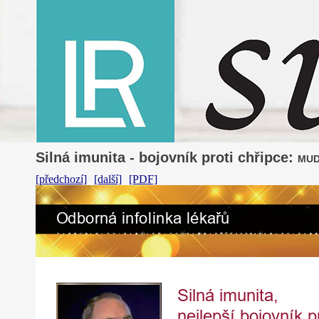
Silná imunita - bojovník proti chřipce:
MUD
[předchozí]
[další]
[PDF]
O
d
b
o
r
ná
i
n
folinka
l
é
k
ařů
Sil
ná
imunita,
nejlepší
bojovník
p