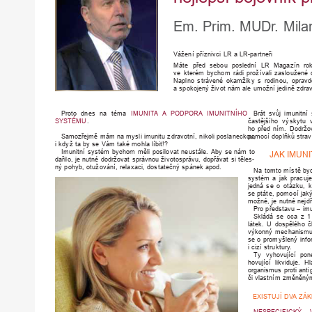
Em.
Prim.
MUD
r.
Mila
V
ážení
příznivci
LR
a
LR-partneři
Máte
p
ř
ed
sebou
poslední
LR
Magazín
r
o
ve
kte
r
ém
bychom
rádi
p
r
ožívali
zasloužené
Naplno
strávené
okamžiky
s
r
odinou,
opravd
a
spokojený
život
nám
ale
umožní
jedině
zdra
P
r
oto
dnes
na
téma
IMUNITA
A
PODPORA
IMUNITNÍHO
Brát
svůj
imunitní
SYSTÉMU
.
častějšího
výskytu
ho
p
ř
ed
ním.
Dodržo
Samoz
ř
ejmě
mám
na
mysli
imunitu
zdravotní,
nikoli
poslaneckou,
pomocí
doplňků
stra
i
když
ta
by
se
V
ám
také
mohla
líbit!?
Imunitní
systém
bychom
měli
posilovat
neustále.
Aby
se
nám
to
JAK
IMUNI
dařilo,
je
nutné
dodržovat
správnou
životosprávu,
dopřávat
si
těles-
ný
pohyb,
otužování,
r
elaxaci,
dostatečný
spánek
apod.
Na
tomto
místě
by
systém
a
jak
pracuje
jedná
se
o
otázku,
k
se
ptáte,
pomocí
jak
možné,
je
nutné
nejd
P
ro
p
ř
edstavu
–
imu
Skládá
se
cca
z
1
látek.
U
dospělého
č
výkonný
mechanism
se
o
p
r
omyšlený
inf
i
cizí
struktur
y.
Ty
vyhovující
pon
hovující
likviduje.
Hl
organismus
p
r
oti
ant
či
vlastním
změněný
EXISTUJÍ
DVA
ZÁK
NESPECIFICKÝ
–