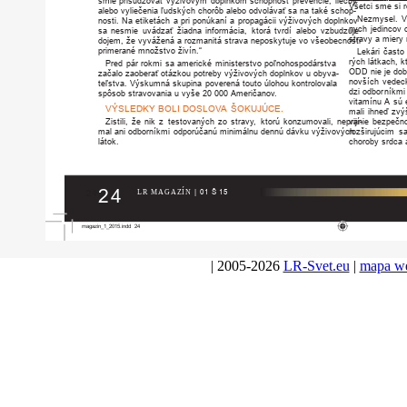
smie
prisudzovať
výživovým
doplnkom
schopnosť
prevencie,
liečby
Všetci
sme
si
r
alebo
vyliečenia
ľudských
chorôb
alebo
odvolávať
sa
na
také
schop-
Nezmysel.
V
nosti.
Na
etiketách
a
pri
ponúkaní
a
propagácii
výživových
doplnkov
nych
jedincov
sa
nesmie
uvádzať
žiadna
informácia,
ktorá
tvrdí
alebo
vzbudzuje
stravy
a
miery
dojem,
že
vyvážená
a
rozmanitá
strava
neposkytuje
vo
všeobecnosti
primerané
množstvo
živín.“
Lekári
často
rých
látkach,
k
P
r
ed
pár
r
okmi
sa
americké
ministerstvo
poľnohospodárstva
ODD
nie
je
dob
začalo
zaoberať
otázkou
pot
r
eby
výživových
doplnkov
u
obyva-
novších
vedec
teľstva.
V
ýskumná
skupina
pove
r
ená
touto
úlohou
kont
r
olovala
dzi
odbo
r
níkmi
spôsob
stravovania
u
vyše
20
000
Američano
v.
vitamínu
A
sú
VÝSLEDKY
BOLI
DOSLO
VA
ŠOKUJÚCE.
mali
ihneď
zvýš
Zistili,
že
nik
z
testovaných
zo
strav
y,
ktorú
konzumovali,
neprijí-
vanie
bezpečno
mal
ani
odbo
r
níkmi
odporúčanú
minimálnu
dennú
dávku
výživových
r
ozširujúcim
s
látok.
cho
r
oby
s
r
dca
24
24
|
01
Š
15
LR
MAGAZÍN
magazin_1_2015.indd
24
| 2005-2026
LR-Svet.eu
|
mapa w