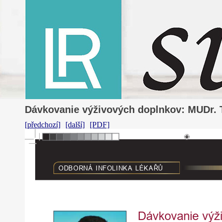
Dávkovanie výživových doplnkov: MUDr
[předchozí]
[další]
[PDF]
ODBORNÁ
INFOLINKA
LÉKAŘŮ
Dávkovanie
výž